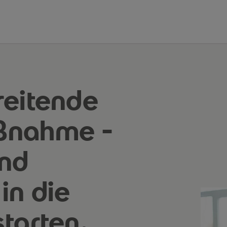
reitende
ßnahme -
und
in die
tarten.