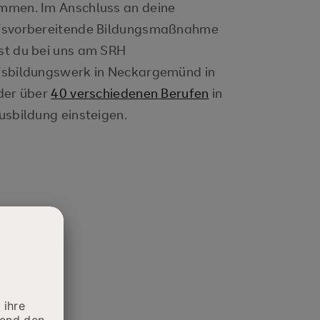
mmen. Im Anschluss an deine
fsvorbereitende Bildungsmaßnahme
st du bei uns am SRH
fsbildungswerk in Neckargemünd in
der über
40 verschiedenen Berufen
in
usbildung einsteigen.