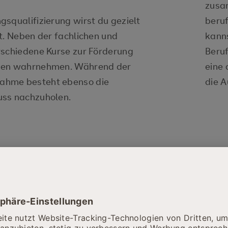
zusa
squalifizierung wirst du gezielt
beru
t. Neben der fachlichen und
kann
rschiedene Kurse zur Förderung
Beru
nzen wahrnehmen. Während der
eine 
ahme besteht ebenso die
die A
uss nachzuholen.
deiner
gsfindung