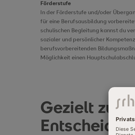
Förderstufe
In der Förderstufe und/oder Übergang
für eine Berufsausbildung vorbereite
schulischen Begleitung kannst du ve
sozialer und persönlicher Kompete
berufsvorbereitenden Bildungsmaßn
Möglichkeit einen Hauptschulabschl
Gezielt zur 
Entscheidun