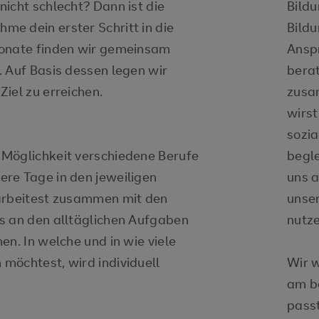
icht schlecht? Dann ist die
Bild
e dein erster Schritt in die
Bildu
Monate finden wir gemeinsam
Ansp
. Auf Basis dessen legen wir
berat
iel zu erreichen.
zusa
wirst
sozi
 Möglichkeit verschiedene Berufe
begle
re Tage in den jeweiligen
uns 
 arbeitest zusammen mit den
unse
s an den alltäglichen Aufgaben
nutz
en. In welche und in wie viele
möchtest, wird individuell
Wir w
am be
passt