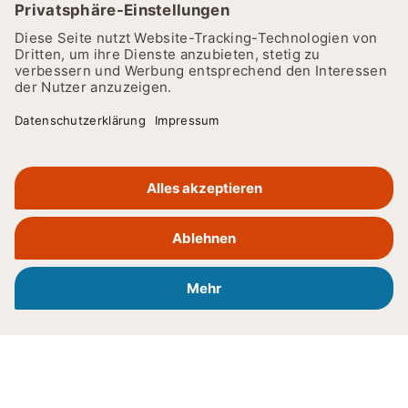
SRH BERUFSBILDUNGSWERK NECKARGEMÜND