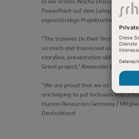
In der ersten Woche standen Visuali
PowerPoint auf dem Lehrplan. Dem fo
eigenständige Projektarbeit.
"The trainees (in their first year of 
so much and impressed us with much 
storyline, presentation skills, appeara
Great project." Alexander Eckhardt, 
"We are proud that we as SAP have b
are helping to put Inclusion into act
Human Resources Germany / Mitglie
Deutschland