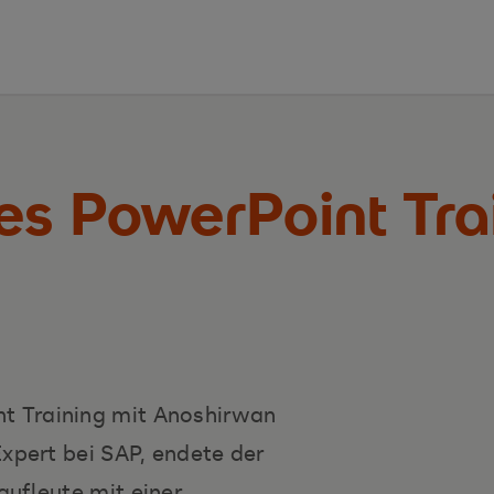
es PowerPoint Trai
 Training mit Anoshirwan
Expert bei SAP, endete der
ufleute mit einer