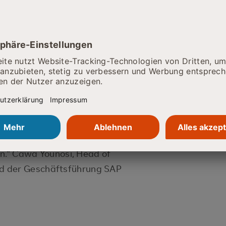
sierungsmöglichkeiten in
lgte in der zweiten Woche die
vocational training) have learned
more than ppt slides. Building a
nce in front of a large group ....
Inclusion Lead bei SAP
een partner for 23 years and
ion." Cawa Younosi, Head of
d der Geschäftsführung SAP