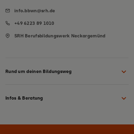
info.bbwn@srh.de
+49 6223 89 1010
SRH Berufsbildungswerk Neckargemünd
Rund um deinen Bildungsweg
Dein Weg zu uns
Infos & Beratung
Gut vorbereitet in die Ausbildung starten
Du hast die Wahl aus über 40 Berufen
Lass dich persönlich beraten
Stark und kompetent durch die Ausbildung
Komm vorbei und mach dir selbst ein Bild