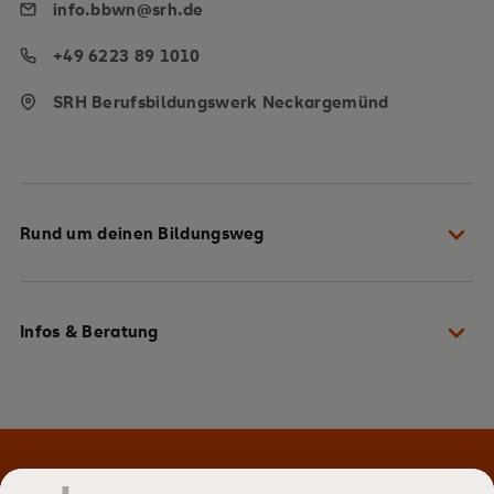
info.bbwn@srh.de
+49 6223 89 1010
SRH Berufsbildungswerk Neckargemünd
Rund um deinen Bildungsweg
Dein Weg zu uns
Infos & Beratung
Gut vorbereitet in die Ausbildung starten
Du hast die Wahl aus über 40 Berufen
Lass dich persönlich beraten
Stark und kompetent durch die Ausbildung
Komm vorbei und mach dir selbst ein Bild