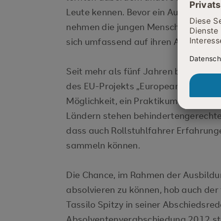
Leute kennen. Bevor ein Auslandspr
nehmen die jungen Menschen an eine
sich umfassend auf ihren Aufenthalt 
Seit mehr als fünf Jahren bietet d
des EU-Projekts „European Mobility“
Möglichkeit, ein Praktikum im Ausl
Ländern stehen behindertengerechte
dass auch Rollstuhlfahrer Erfahrun
sammeln können.
Die Chance, im Rahmen der Ausbildu
absolvieren zu können, hob auch de
Tassilo Spitzy in seiner Abschiedsre
Absolventenverabschiedung 2012 stel