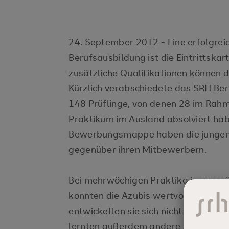
24. September 2012 - Eine erfolgre
Berufsausbildung ist die Eintrittskar
zusätzliche Qualifikationen können de
Kürzlich verabschiedete das SRH B
148 Prüflinge, von denen 28 im Rahm
Praktikum im Ausland absolviert habe
Bewerbungsmappe haben die jungen 
gegenüber ihren Mitbewerbern.
Bei mehrwöchigen Praktika in europ
konnten die Azubis wertvolle Erfah
entwickelten sie sich nicht nur fachl
lernten außerdem andere Arbeitswe