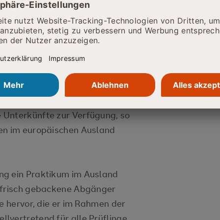
aktikum angetreten werden kann,
m Sprachkurs teil und bereiten
vor.
as Berufsbildungswerk im Rahmen
 seinen Auszubildenden die
and wahrzunehmen. In mehreren
 Unterkünfte zur Verfügung, so
gen im europäischen Ausland
ng ein Praktikum im Ausland
r frisch gebackene Abgänger
de hervor, die er im Rahmen der
lvertretend für alle Prüflinge