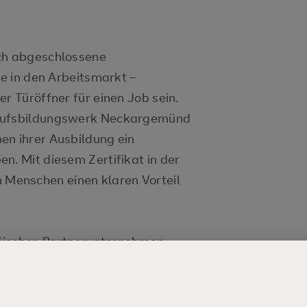
ich abgeschlossene
te in den Arbeitsmarkt –
r Türöffner für einen Job sein.
erufsbildungswerk Neckargemünd
en ihrer Ausbildung ein
n. Mit diesem Zertifikat in der
Menschen einen klaren Vorteil
äischen Partnerunternehmen
rungen sammeln. Dabei
ich und persönlich weiter, sondern
isen und nebenbei auch Land und