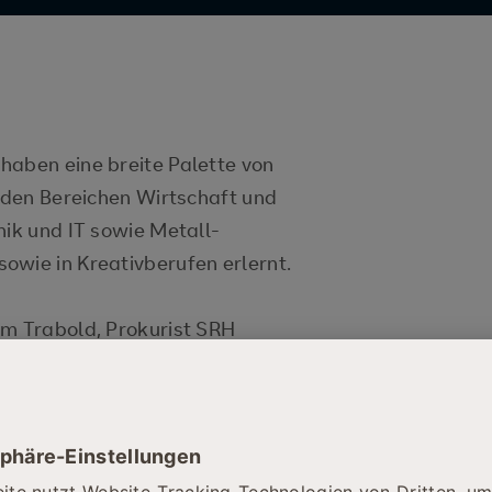
haben eine breite Palette von
n den Bereichen Wirtschaft und
nik und IT sowie Metall-
owie in Kreativberufen erlernt.
im Trabold, Prokurist SRH
 die vergangenen
d gratulierte allen
ihren beeindruckenden
olventenrede teilte Simon