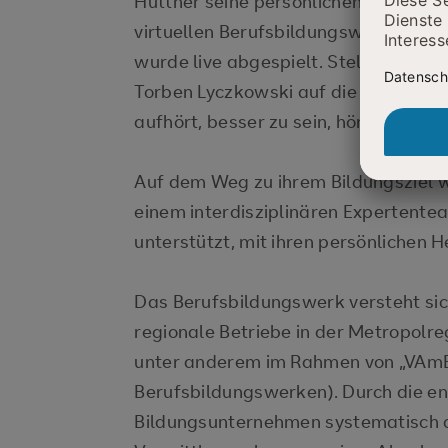
Hüttner seine persönlichen Erfahrun
virtuellen Berufsbildungswerk mit. 
wurde live abgespielt. Stellvertrete
Torben Lyczkowski auf die Bühne un
aufhört, besser zu sein, hört irgendwa
Auf dem Weg zu ihrem Bildungsziel 
einem interdisziplinären Expertente
unterstützt, mit ihren persönlichen
Das Berufsbildungswerk versteht sich
regionale Betriebe in der Metropolr
unter anderem im Rahmen von „VAmB
Berufsbildungswerken). Durch die e
Bildungsunternehmen systematisch 