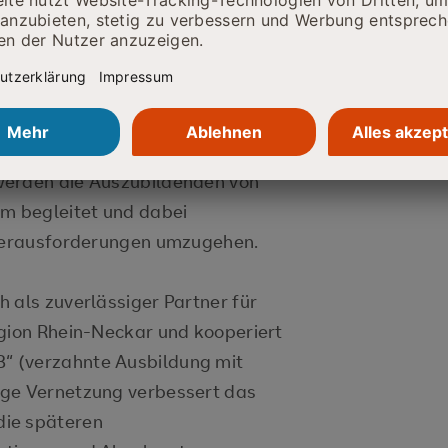
gen als Auszubildender im
Das vorab aufgezeichnete Video
nd für die Präsenzausbildung trat
d gab dem Publikum mit: "Wer
nn auf, gut zu sein."
werden die Auszubildenden von
am begleitet und dabei
 Herausforderungen umzugehen.
 als zuverlässiger Partner für
egion Rhein-Neckar und kooperiert
“ (verzahnte Ausbildung mit
nge Vernetzung verbessert das
die späteren