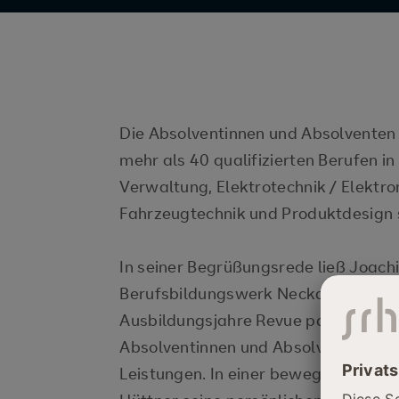
Die Absolventinnen und Absolventen 
mehr als 40 qualifizierten Berufen i
Verwaltung, Elektrotechnik / Elektro
Fahrzeugtechnik und Produktdesign s
In seiner Begrüßungsrede ließ Joach
Berufsbildungswerk Neckargemünd,
Ausbildungsjahre Revue passieren un
Absolventinnen und Absolventen zu 
Leistungen. In einer bewegenden Abs