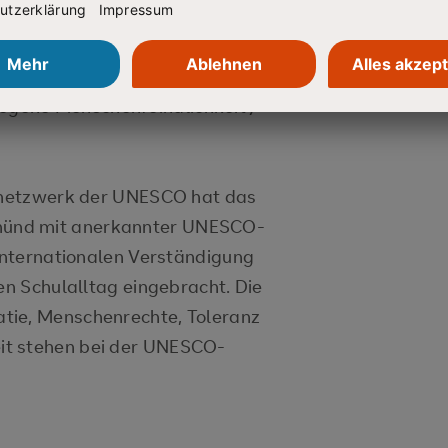
r Landeszentrale für politische
BW weitere politische Tage
 und Politik / Festung Europa /
gene Menschenfeindlichkeit /
ulnetzwerk der UNESCO hat das
münd mit anerkannter UNESCO-
 internationalen Verständigung
den Schulalltag eingebracht. Die
tie, Menschenrechte, Toleranz
it stehen bei der UNESCO-