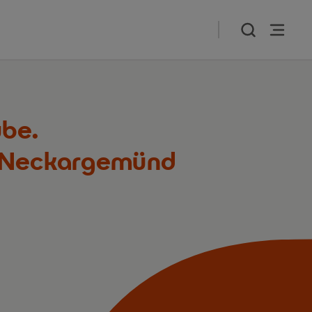
ube.
k Neckargemünd