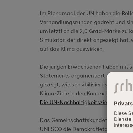
Im Plenarsaal der UN haben die Rolle
Verhandlungsrunden gedreht und si
um letztlich die 2,0 Grad-Marke zu k
Simulator, der direkt angezeigt hat,
auf das Klima auswirken.
Die jungen Erwachsenen haben mit s
Statements argumentiert und ihr jew
gezeigt, wie sensibilisiert sie für di
Klima-Ziele in den Kontext der 17 UN
Die UN-Nachhaltigkeitsziele (bunde
Das Gemeinschaftskundeteam der Be
UNESCO die Demokratietage initiiert 