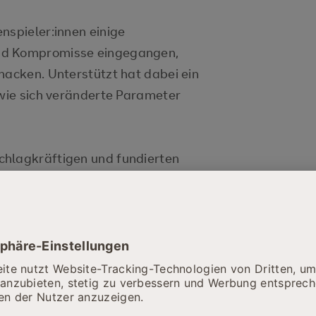
nspieler:innen einige
nd Kompromisse eingegangen,
nacken. Unterstützt hat dabei ein
 wie sich veränderte Parameter
chlagkräftigen und fundierten
eiliges Land vertreten. Sie haben
e Thematik sind und konnten die
-Nachhaltigkeitsziele einordnen.
sregierung.de)
rufsschule hat im Rahmen von
und organisiert; geleitet wurde