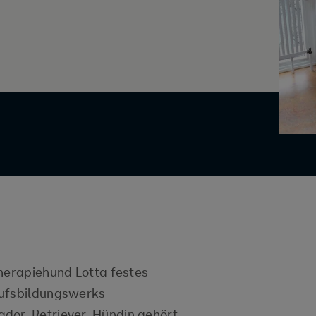
Therapiehund Lotta festes
rufsbildungswerks
ador-Retriever-Hündin gehört