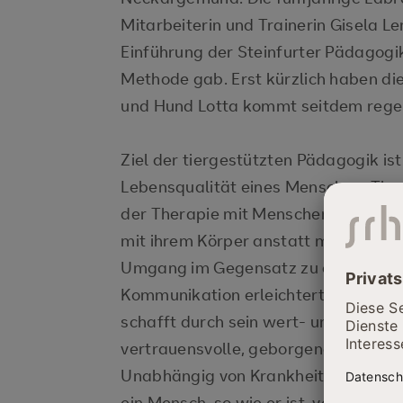
Mitarbeiterin und Trainerin Gisela Le
Einführung der Steinfurter Pädagogi
Methode gab. Erst kürzlich haben di
und Hund Lotta kommt seitdem rege
Ziel der tiergestützten Pädagogik is
Lebensqualität eines Menschen. Tiere
der Therapie mit Menschen besonder
mit ihrem Körper anstatt mit Sprach
Umgang im Gegensatz zu der vielsch
Kommunikation erleichtert. Die blo
schafft durch sein wert- und vorurte
vertrauensvolle, geborgene und sic
Unabhängig von Krankheiten, Beeint
ein Mensch, so wie er ist, von dem H