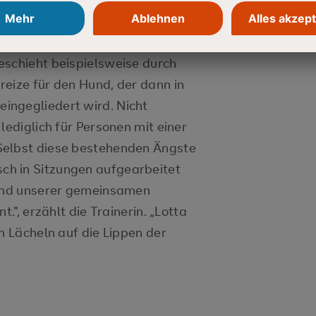
 u. a. die Motivation des
eiten, Schmerzen usw. weiter
eschieht beispielsweise durch
eize für den Hund, der dann in
ingegliedert wird. Nicht
lediglich für Personen mit einer
Selbst diese bestehenden Ängste
h in Sitzungen aufgearbeitet
rend unserer gemeinsamen
.", erzählt die Trainerin. „Lotta
n Lächeln auf die Lippen der