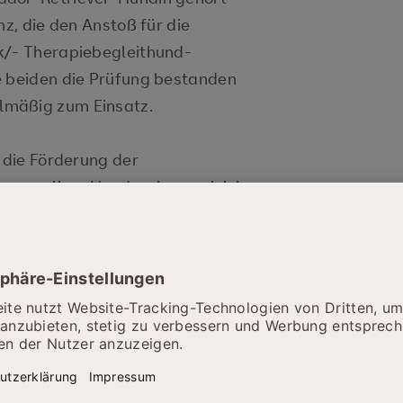
nz, die den Anstoß für die
k/- Therapiebegleithund-
e beiden die Prüfung bestanden
lmäßig zum Einsatz.
t die Förderung der
, vor allem Hunde, eignen sich in
s gut, denn sie kommunizieren
e. Dadurch wird der gegenseitige
ichtigen menschlichen
ße Anwesenheit eines Hundes
ilsfreies Wesen eine
herheitsspendende Atmosphäre.
rächtigungen und Aussehen wird
und akzeptiert und freundlich