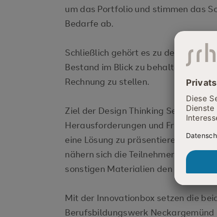
um das Portfolio und stimmen das Sor
Bedarfe ab.
Schließlich gehört es zu den Aufgab
Bestand im Blick zu behalten und nac
Rechnung zu stellen.
Ziel der Design Thinking Sessions is
Herausforderungen und Fragestell
eine Lösung zu präsentieren. Für die
nähern sich die Teilnehmer mit Flipc
sonstigen Materialien den Themen un
Mit der Innovationbox setzen die b
Berufsbildungswerk Neckargemünd i