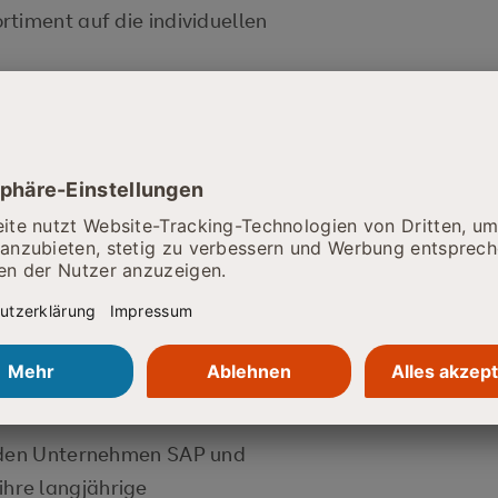
timent auf die individuellen
en der jungen Menschen, den
h Versand die Dienstleistung in
t es, im Team komplexe
ungen anzupacken und am Ende
 kreativen Arbeitsprozesse
harts, Klebeband, Schnüren und
d erarbeiten die Ergebnisse.
eiden Unternehmen SAP und
hre langjährige