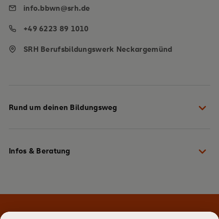
info.bbwn@srh.de
+49 6223 89 1010
SRH Berufsbildungswerk Neckargemünd
Rund um deinen Bildungsweg
Dein Weg zu uns
Infos & Beratung
Gut vorbereitet in die Ausbildung starten
Du hast die Wahl aus über 40 Berufen
Lass dich persönlich beraten
Stark und kompetent durch die Ausbildung
Komm vorbei und mach dir selbst ein Bild