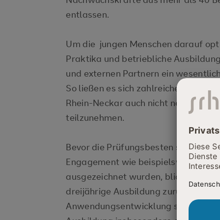
entlassen.
Um die jungen Menschen darauf opti
Praktika und betriebliche Ausbildu
und externen Partnern ein wesentlic
So ließen es sich zahlreiche Partner
Rhein-Neckar auch nicht nehmen, an 
teilzunehmen.
Bevor die Prüfungsbesten sowie Aus
Engagement wie beispielsweise den 
ausgezeichnet wurden, blickte Absol
dreijährige Ausbildung zurück. Der 
Anwendungsentwicklung schätzte neb