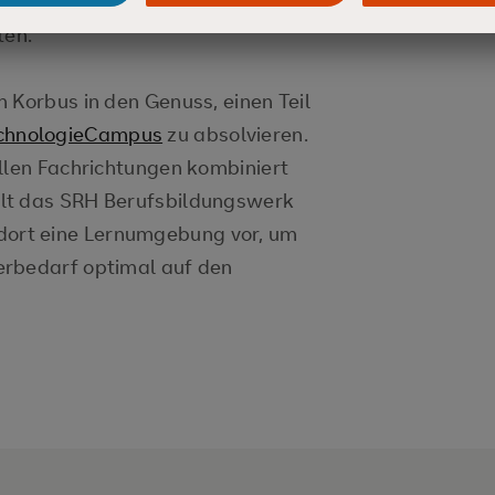
 Mitarbeitenden, die ihn auf
ten.
 Korbus in den Genuss, einen Teil
chnologieCampus
zu absolvieren.
llen Fachrichtungen kombiniert
lt das SRH Berufsbildungswerk
ort eine Lernumgebung vor, um
erbedarf optimal auf den