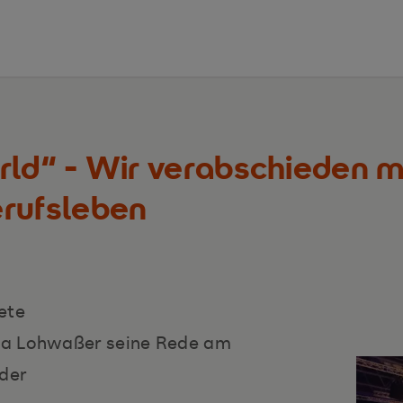
rld“ - Wir verabschieden m
erufsleben
ete
ha Lohwaßer seine Rede am
der