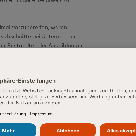
mal vorzubereiten, waren
ngsabschnitte bei Unternehmen
her Bestandteil der Ausbildungen.
betriebe der Metropolregion
der feierlichen Verabschiedung
zubildende für besonderes
Erwerb des „Energie-Scouts“
vent Karl Korbus auf seine
Fachinformatiker
en der qualifizierten