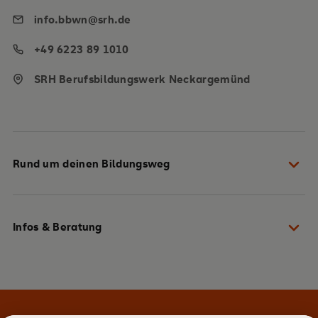
info.bbwn@srh.de
+49 6223 89 1010
SRH Berufsbildungswerk Neckargemünd
Rund um deinen Bildungsweg
Dein Weg zu uns
Infos & Beratung
Gut vorbereitet in die Ausbildung starten
Du hast die Wahl aus über 40 Berufen
Lass dich persönlich beraten
Stark und kompetent durch die Ausbildung
Komm vorbei und mach dir selbst ein Bild