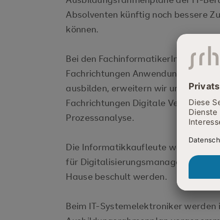
Absolventen künftig noch bessere Zu
können.
Bei den FachinformatikerInnen, bei d
Fachrichtungen Anwendungsentwickl
ausbilden, erweitern wir unser Ang
Fachrichtungen Digitale Vernetzung
Prozessanalyse.
Die Informatikkaufleute werden ab 
für Digitalisierungsmanagement abge
Hause beschult werden.
Beim IT-Systemelektroniker werden 