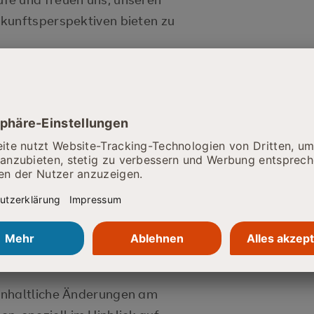
kunftsperspektiven bieten zu
enen wir bislang in den
ung und Systemintegration
ebot um die neu hinzugekommen
 und/oder Daten- und
September durch die Kaufleute
löst, die ebenfalls bei uns im
inhaltliche Änderungen am