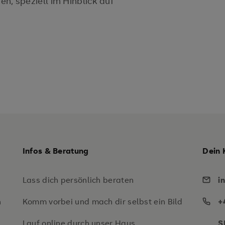
 speziell im Hinblick auf
Infos & Beratung
Dein 
Lass dich persönlich beraten
i
n
Komm vorbei und mach dir selbst ein Bild
+
Lauf online durch unser Haus
S