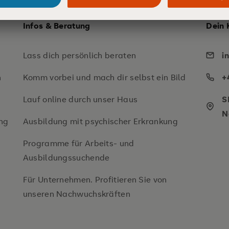
Infos & Beratung
Dein 
Lass dich persönlich beraten
i
n
Komm vorbei und mach dir selbst ein Bild
+
Lauf online durch unser Haus
S
N
ng
Ausbildung mit psychischer Erkrankung
Programme für Arbeits- und
Ausbildungssuchende
Für Unternehmen. Profitieren Sie von
unseren Nachwuchskräften