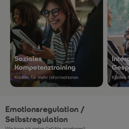
Soziales
Inter
Kompetenztraining
Gesp
Klicken für mehr Informationen
Klicken 
Emotionsregulation /
Selbstregulation
Wie kann ich meine Gefühle annehmen?