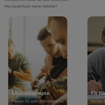
Was beeinflusst meine Gefühle?
Musiktherapie
Fit f
Klicken für mehr Informationen
Klicken 