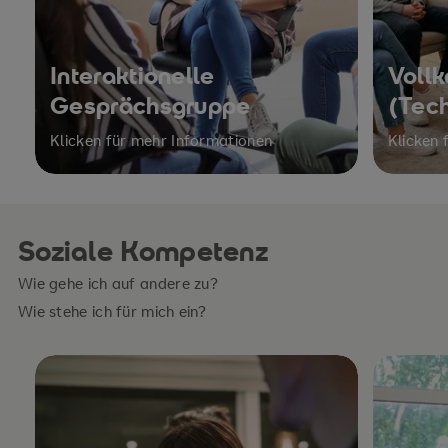
Interaktionelle
Vollk
Gesprächsgruppe
(Tec
Klicken für mehr Informationen
Klicken 
Soziale Kompetenz
Wie gehe ich auf andere zu?
Wie stehe ich für mich ein?