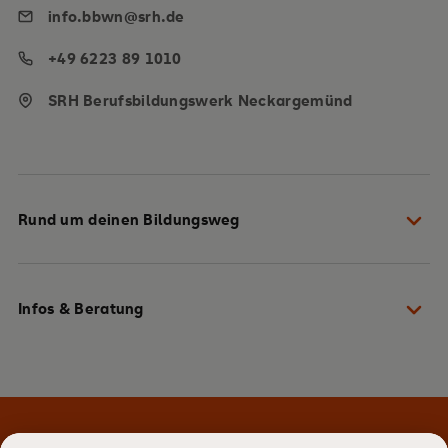
info.bbwn@srh.de
+49 6223 89 1010
SRH Berufsbildungswerk Neckargemünd
Rund um deinen Bildungsweg
Dein Weg zu uns
Infos & Beratung
Gut vorbereitet in die Ausbildung starten
Du hast die Wahl aus über 40 Berufen
Lass dich persönlich beraten
Stark und kompetent durch die Ausbildung
Komm vorbei und mach dir selbst ein Bild